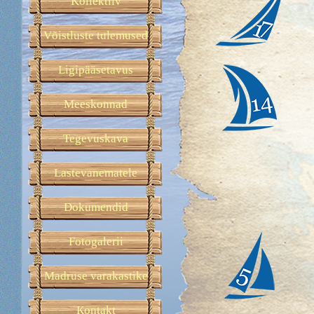
Kollektiiv
Võistluste tulemused
Ligipääsetavus
Meeskonnad
Tegevuskava
Lastevanematele
Dokumendid
Fotogalerii
Madruse varakastike
Кontakt