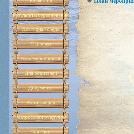
Коллектив
План мероприя
Результаты соревнований
Доступная среда
Экипажи
План мероприятий
Для родителей
Документы
Фотогалерея
Матросский рундучок
Контакт