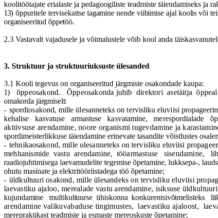
koolit
öö
tajate erialaste ja pedagoogiliste teadmiste t
ä
iendamiseks ja r
13)
õ
ppuritele tervisekaitse tagamine nende viibimise ajal koolis v
õ
i t
organiseeritud
õ
ppet
öö
.
2.3 Vastavalt vajadusele
ja
v
õ
imalustele v
õ
ib kool anda t
ä
iskasvanutel
3. Struktuur
ja
struktuuriuksuste ülesanded
3.1 Kooli tegevus on organiseeritud j
ä
rgmiste osakondade kaupa:
1)
õ
ppeosakond
.
Õ
ppeosakonda juhib
direktori
aset
ä
itja
õ
ppeal
omakorda j
ä
rgmiselt:
-
spordiosakond, mille
ü
lesanneteks on tervisliku eluviisi propageerim
kehalise
kasvatuse
armastuse
kasvatamine,
merespordialade
õ
p
aktiivsuse arendamine, noore organismi tugevdamine ja karastami
spordimeisterlikkuse t
ä
iendamine erinevate tasandite v
õ
istlustes osal
-
tehnikaosakond, mille ulesanneteks on tervisliku eluviisi propageer
mehhanismide
vastu
arendamine,
t
öö
armastuse
sisendamine,
li
raadiojuhtimisega laevamudelite tegemise
õ
petamine, lukksepa-, lauds
ohutu masinate ja elektrit
öö
riistadega t
öö
õ
petamine;
-
ü
ldkultuuri osakond, mille
ü
lesandeks on tervisliku eluviisi propa
laevastiku ajaloo, merealade vastu arendamine, isiksuse
ü
ldkultuur
kujundamine
multikultuurse
ü
hiskonna
konkurentsiv
õ
imelisteks
li
arendamine valikuvabaduse tingimustes,
laevastiku ajaloost,
laev
merepraktikast teadmiste ja esmaste mereoskuste
õ
petamine;