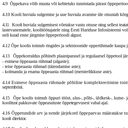
4.9
Õppekava võib muuta või kehtetuks tunnistada pärast õppeperioo
4.10
Kooli huviala sulgemise
ja
uue huviala avamise üle otsustab kõrg
4.11
Kooli huviala sulgemisest võetakse vastu otsuse ning sellest teatat
lastevanematele, koolitöötajatele ning Eesti Hariduse Infosüsteemi vol
neli kuud enne järgmise õppeperioodi algust.
4.12
Õpe koolis toimub ringides
ja
sektsioonide opperühmade kaupa ja 
4.13
Õppekorraldus põhineb plaaniparasel ja regulaarsel õppetool jär
-
esimese õppeaasta rühmad (algaste);
-
teise õppeaasta rühmad (täiendamise aste);
-
kolmanda
ja enama õppeaasta rühmad (meisterlikkuse aste).
4.14
Esimese õppeaasta rühmade põhiline komplekteerimine toim
septembrini
.
4.15
Õpe koolis toimub õppuri tööst, alus-, põhi-, üldkesk-, kutse- j
koolitust pakkuvate õppeasutuste õppetegevusest vabal ajal.
4.16
Õppetundide
arv
ja nende järjekord õppepaevas määratakse tun
kooli direktor.