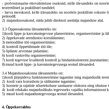
-
professionaalse ettevalmistuse osakond, mille
ü
lesandeks on noorte
teoreetilistel ja praktilistel tundidel;
-
laeva meeskond, kelle ülesandeks on noortele praktiliste oskuste
õ
perioodil;
2)
majandusosakond
, mida juhib direktori aset
ä
itja majanduse alal.
3.3
Õ
ppeosakonna
ü
lesanneteks on:
1)
kooli
õ
ppe-ja kasvatustegevuse planeerimine, organiseerimine ja l
ä
2)
õ
ppekavade arendustoo korraldamine;
3)
metoodilise t
öö
organiseerimine;
4)
kontroll
õ
pper
ü
hmade t
öö
ü
le;
5)
õ
pilaste arvestuse pidamine;
6)
kooli vastuv
õ
tu organiseerimine;
7)
kooli tegevuse kvaliteedi kontroll ja hindamiss
ü
steemi juurutamine;
8)
muud
kooli
õ
ppe- ja kasvatustegevusega seotud
ü
lesanded.
3.4
Majandusosakonna
ü
lesanneteks on:
1)
kooli j
ä
rjepideva funktsioneerimise tagamine ning majanduslik teen
2)
kooli vara korrashoiu ja s
ä
ilitamise tagamine;
3)
hoonete ja rajatiste n
õ
uetekohase sanitaarse olukorra ning ohutuse 
4)
kooli edukaks majanduslikuks tegevuseks vajaliku informatsiooni 
5)
muud
kooli majandustegevusega seotud
ü
lesanded.
4.
Õ
ppekorraldus