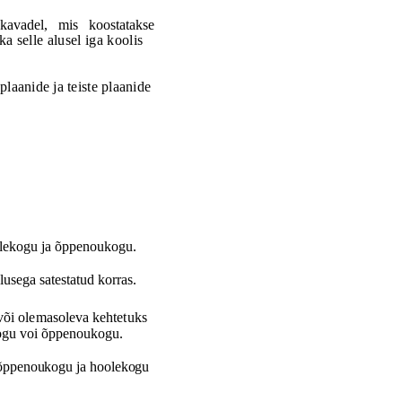
kavadel,
mis
koostatakse
a selle alusel iga koolis
plaanide ja teiste plaanide
lekogu
ja
õ
ppenoukogu
.
usega satestatud korras.
või olemasoleva kehtetuks
kogu voi õppenoukogu.
ra õppenoukogu
ja
hoolekogu