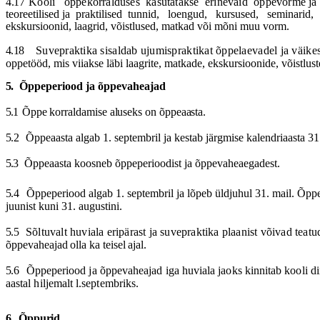
4.17
Kooli
õppekorralduses
kasutatakse
erinevaid
õppevorme ja
teoreetilised ja
praktilised
tunnid,
loengud,
kursused,
seminarid,
ekskursioonid, laagrid, võistlused, matkad või mõni muu vorm.
4.18
Suvepraktika sisaldab ujumispraktikat õppelaevadel
ja
väikes
oppetööd, mis viiakse läbi laagrite, matkade, ekskursioonide, võistlu
5.
Õ
ppeperiood ja õppevaheajad
5.1
Õppe korraldamise aluseks on õppeaasta.
5.2
Õppeaasta algab 1.
septembril
ja kestab järgmise kalendriaasta 3
5.3
Õppeaasta koosneb õppeperioodist
ja
õppevaheaegadest.
5.4
Õppeperiood algab 1.
septembril
ja lõpeb üldjuhul 31.
mail
. Õppe
juunist
kuni 31.
augustini
.
5.5
Sõltuvalt huviala eripärast
ja
suvepraktika plaanist võivad teat
õ
ppevaheajad olla ka teisel ajal.
5.6
Õppeperiood
ja
õppevaheajad iga huviala jaoks kinnitab kooli di
aastal hiljemalt l.septembriks.
6.
Õ
ppurid