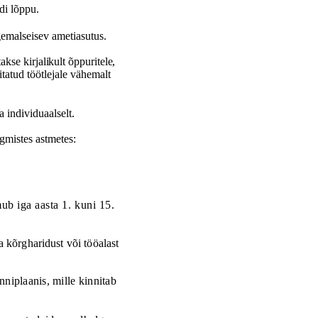
di lõppu.
emalseisev ametiasutus.
akse kirjalikult õppuritele
,
itatud töötlejale vähemalt
individuaalselt.
gmistes astmetes:
ub iga aasta 1.
kuni
15.
a kõrgharidust või tööalast
niplaanis, mille kinnitab