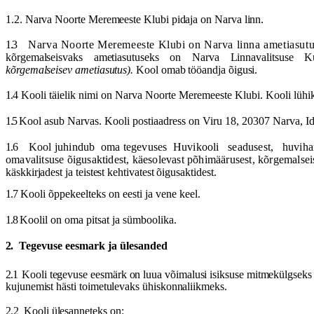
1.2. Narva Noorte Meremeeste Klubi pidaja on Narva linn.
1.3
Narva Noorte Meremeeste Klubi on Narva linna ametiasutus
kõrgemalseisvaks
ametiasutuseks
on
Narva
Linnavalitsuse
K
kõrgemalseisev ametiasutus).
Kool omab tööandja õigusi.
1.4
Kooli täielik nimi on Narva Noorte Meremeeste Klubi. Kooli lü
1.5
Kool asub Narvas. Kooli postiaadress on Viru 18, 20307 Narva, I
1.6
Kool
juhindub
oma
tegevuses
Huvikooli
seadusest,
huviha
omavalitsuse õigusaktidest, käesolevast põhimäärusest, kõrgemalsei
käskkirjadest ja teistest kehtivatest õigusaktidest.
1.7
Kooli õppekeelteks on eesti
ja
vene keel.
1.8
Koolil on oma pitsat
ja
sümboolika.
2.
Tegevuse eesmark
ja
ülesanded
2.1
Kooli
tegevuse
eesm
ä
rk
on
luua
v
õ
imalusi
isiksuse
mitmek
ü
lgseks
kujunemist
h
ä
sti
toimetulevaks
ü
hiskonnaliikmeks
.
2.2
Kooli ülesanneteks on: