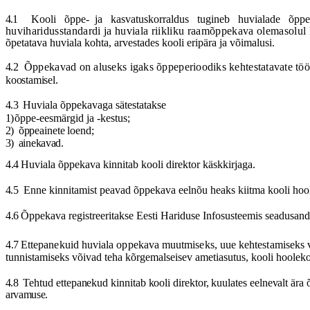
4.1
Kooli
õ
ppe
-
ja
kasvatuskorraldus
tugineb
huvialade
õ
ppe
huviharidusstandardi ja huviala riikliku raam
õ
ppekava olemasolul k
õ
petatava huviala kohta, arvestades kooli erip
ä
ra ja v
õ
imalusi.
4.2
Õ
ppekavad on aluseks igaks
õ
ppeperioodiks kehtestatavate t
öö
koostamisel.
4.3
Huviala
õ
ppekavaga s
ä
testatakse
1)
õ
ppe-eesm
ä
rgid ja -kestus;
2)
õ
ppeainete loend;
3)
ainekavad
.
4.4
Huviala
õ
ppekava
kinnitab
kooli
direktor
k
ä
skkirjaga
.
4.5
Enne
kinnitamist
peavad
õ
ppekava
eeln
õ
u
heaks
kiitma
kooli
hoo
4.6
Õ
ppekava registreeritakse Eesti Hariduse Infosusteemis seadusandl
4.7
Ettepanekuid huviala oppekava muutmiseks, uue kehtestamiseks 
tunnistamiseks võivad teha kõrgemalseisev ametiasutus, kooli hoole
4.8
Tehtud ettepanekud kinnitab kooli direktor, kuulates eelnevalt ä
arvamuse.