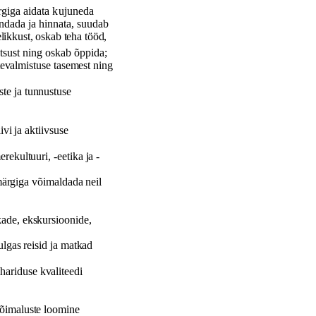
rgiga
aidata
kujuneda
ndada
ja
hinnata
,
suudab
elikkust
,
oskab
teha
t
öö
d
,
tsust
ning
oskab
õ
ppida
;
tevalmistuse tasemest ning
ste ja tunnustuse
ivi ja aktiivsuse
rekultuuri, -eetika ja -
m
ä
rgiga võimaldada neil
kade, ekskursioonide,
ulgas reisid ja matkad
ihariduse kvaliteedi
õ
imaluste loomine