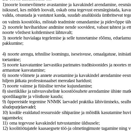
1)
noorte
loomev
õ
imete
avastamine
ja
kavakindel
arendamine
,
eesm
ä
isiksusel
,
kes
m
õ
tleb
loovalt
,
oskab
oma
tegevust
eesm
ä
rgistada
,
kava
valida
,
otsustada
ja
vastutust
kanda
,
suudab
anal
üü
sida
ü
mbritsevat
teg
on
valmis
koost
öö
ks
,
m
õ
istab
teadmiste
omandamise
ja
pidev
õ
ppe
t
ä
h
2)
noortele huvihariduse andmine nende soovidest, vabast tahtest ja et
noorte võrdsest kohtlemisest lähtuvalt;
3)
noortele huvialaga tegelemise ja selle tunnetamise rõõmu, eduelamu
pakkumine;
4)
noorte arengu, tehnilise loomingu, iseseisvuse, omaalgatuse, initsiati
toetamine;
5)
noorte kasvatamine laevastiku parimates traditsioonides ja noortes me
armastuse kasvatamine;
6)
noorte v
õ
imete ja annete avastamine ja kavakindel arendamine ees
hiljem j
ä
tkata professionaalset merealast haridust;
7)
noorte vaimse ja f
üü
silise tervise kujundamine;
8)
siseriiklike ja rahvusvaheliste koost
öö
suhete arendamine
ü
histe mat
spordilaagrite ja v
õ
istluste kaudu;
9)
õ
ppereiside tegemine NNMK laevadel praktika l
ä
biviimiseks, sealh
s
õ
udepurjelaevadel;
10)
koolile eraldatud ressursside sihipar
ä
ne ja m
õ
istlik kasutamine huv
tagamiseks;
11)
oma tegevuse kavakindel tutvustamine
ü
ldsusele;
12)
koolit
öö
tajatele kaasaegsete t
öö
-ja olmetingimuste tagamine ning v