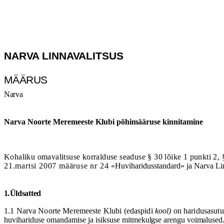
NARVA LINNAVALITSUS
M
ÄÄ
RUS
Narva
Narva Noorte Meremeeste Klubi p
õ
him
ää
ruse kinnitamine
Kohaliku omavalitsuse korralduse seaduse § 30 lõike 1 punkti 2, 
21.martsi 2007 määruse nr 24
«Huviharidusstandard» ja Narva Lin
1.
Ü
ldsatted
1.1 Narva Noorte Meremeeste Klubi (edaspidi
kool)
on haridusasutu
huvihariduse omandamise
ja
isiksuse
mitmekulgse arengu voimalused