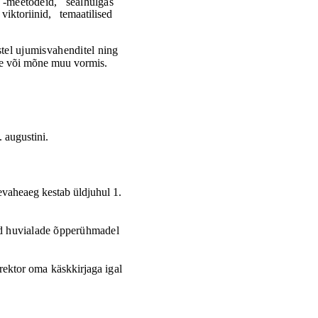
-meetodeid,
sealhulgas
viktoriinid,
temaatilised
tel ujumisvahenditel ning
ste või mõne muu vormis.
1.
augustini
.
vaheaeg kestab üldjuhul 1.
ud huvialade õpperühmadel
rektor oma käskkirjaga igal