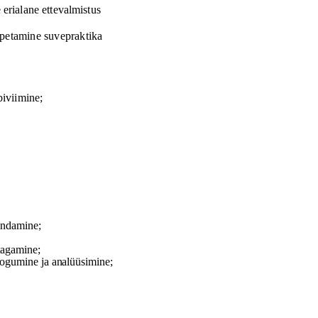
 erialane ettevalmistus
petamine suvepraktika
biviimine;
indamine;
tagamine;
kogumine ja anal
üü
simine;