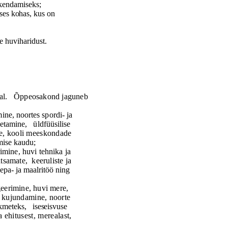
akendamiseks;
eises kohas, kus on
e huviharidust.
al.
Õ
ppeosakond jaguneb
ine, noortes spordi- ja
etamine,
ü
ldf
üü
silise
ne, kooli meeskondade
emise kaudu;
imine, huvi tehnika ja
htsamate,
keeruliste ja
epa- ja maalrit
öö
ning
geerimine, huvi mere,
i kujundamine, noorte
ikmeteks,
iseseisvuse
a ehitusest, merealast,