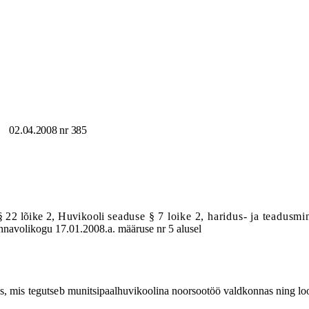
02.04.2008 nr 385
§ 22 lõike 2, Huvikooli
seaduse § 7 loike 2, haridus- ja teadusmin
navolikogu 17.01.2008.a. määruse nr 5 alusel
s, mis tegutseb
munitsipaalhuvikoolina noorsootöö valdkonnas ning lo
.