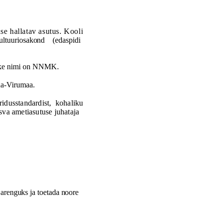
e hallatav asutus.
Kooli
ultuuriosakond
(edaspidi
hike nimi on NNMK.
da-Virumaa.
ridusstandardist,
kohaliku
sva ametiasutuse juhataja
arenguks
ja
toetada
noore