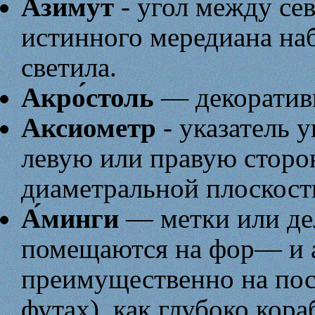
Азимут
- угол между се
истинного мередиана на
светила.
Акро́столь
— декоративн
Аксиометр
- указатель у
левую или правую сторо
диаметральной плоскост
А́минги
— метки или де
помещаются на фор— и 
преимущественно на пос
футах), как глубоко кора