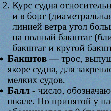
Курс судна относительн
и в борт (диаметральна
линией ветра угол боль
на полный бакштаг (бли
бакштаг и крутой бакшт
Бакштов
— трос, выпущ
якоре судна, для закреп
мелких судов.
Балл
- число, обозначаю
шкале. По принятой у на