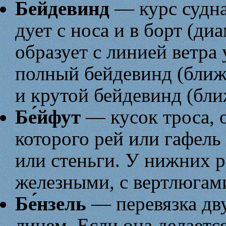
Бейдевинд
— курс судна
дует с носа и в борт (ди
образует с линией ветра
полный бейдевинд (ближе
и крутой бейдевинд (ближ
Бе́йфут
— кусок троса,
которого рей или гафель
или стеньги. У нижних 
железными, с вертлюгам
Бе́нзель
— перевязка дв
линем. Если она делаетс