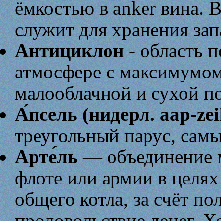
ёмкостью в anker вина. 
служит для хранения зап
Антициклон
- область 
атмосфере с максимумом 
малооблачной и сухой п
А́псель (нидерл. aap-zei
треугольный парус, самы
Арте́ль
— объединение м
флоте или армии в целях
общего котла, за счёт п
продовольствие денег. Х