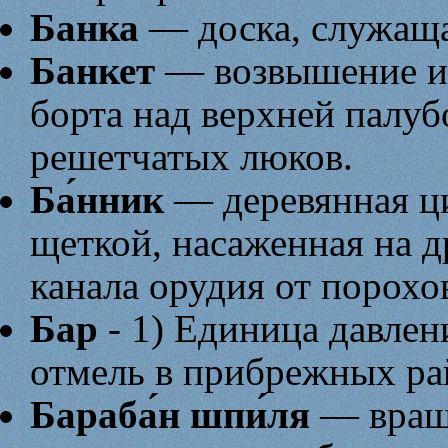
Банка
— доска, служаща
Банкет
— возвышение ил
борта над верхней палуб
решетчатых люков.
Ба́нник
— деревянная ци
щеткой, насаженная на д
канала орудия от порохо
Бар
- 1) Единица давлен
отмель в прибрежных ра
Бараба́н шпи́ля
— вращ