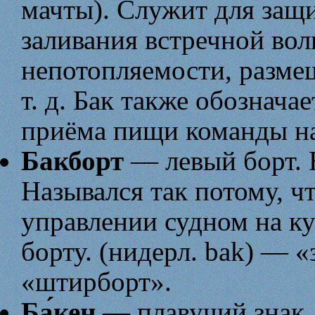
мачты). Служит для защ
заливания встречной во
непотопляемости, разм
т. д. Бак также обознача
приёма пищи команды на
Бакборт
— левый борт. 
Назывался так потому, ч
управлении судном на ку
борту. (нидерл. bak) — «
«штирборт».
Ба́кен
— плавучий знак, 