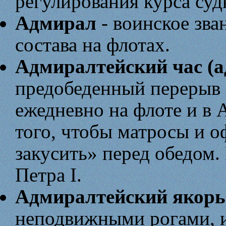
регулирования курса суд
Адмирал
- воинское зва
состава на флотах.
Адмиралтейский час (а
предобеденный перерыв в
ежедневно на флоте и в 
того, чтобы матросы и 
закусить» перед обедом
Петра I.
Адмиралтейский якорь
неподвижными рогами, 