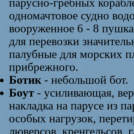
парусно-гребных корабле
одномачтовое судно вод
вооруженное 6 - 8 пушк
для перевозки значитель
палубные для морских п
прибрежного.
Ботик
- небольшой бот.
Боут
- усиливающая, вер
накладка на парусе из п
особых нагрузок, перети
люверсов, кренгельсов, г