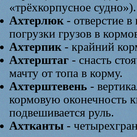
«трёхкорпусное судно»).
Ахтерлюк
- отверстие в
погрузки грузов в кормо
Ахтерпик
- крайний кор
Ахтерштаг
- снасть сто
мачту от топа в корму.
Ахтерштевень
- вертик
кормовую оконечность к
подвешивается руль.
Ахтканты
- четырехгран