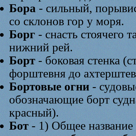
Бора
- сильный, порыви
со склонов гор у моря.
Борг
- снасть стоячего т
нижний рей.
Борт
- боковая стенка (с
форштевня до ахтерштев
Бортовые огни
- судовы
обозначающие борт судна
красный).
Бот
- 1) Общее название