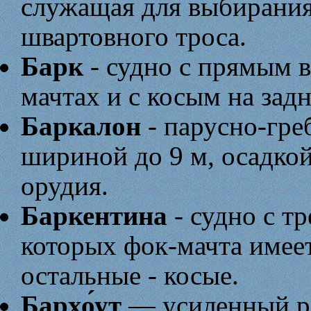
служащая для выбирания
швартовного троса.
Барк
- судно с прямым 
мачтах и с косым на задн
Баркалон
- парусно-гре
шириной до 9 м, осадкой
орудия.
Баркентина
- судно с т
которых фок-мачта имеет
остальные - косые.
Бархо́ут
— усиленный ря