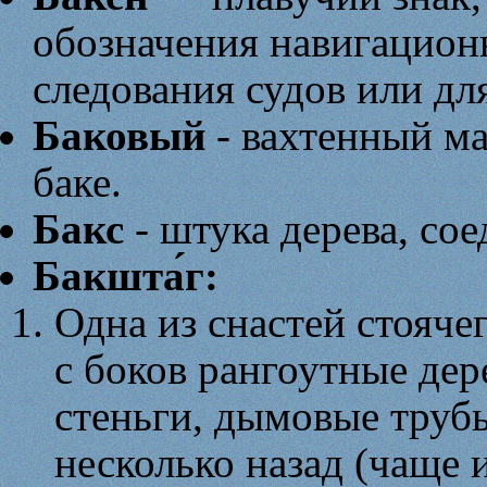
обозначения навигацион
следования судов или дл
Баковый
- вахтенный м
баке.
Бакс
- штука дерева, со
Бакшта́г:
Одна из снастей стояч
с боков рангоутные де
стеньги, дымовые трубы
несколько назад (чаще и