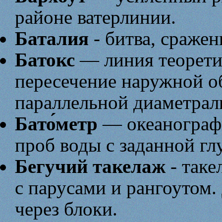
районе ватерлинии.
Баталия
- битва, сражен
Батокс
— линия теоретич
пересечение наружной о
параллельной диаметрал
Бато́метр
— океанографи
проб воды с заданной гл
Бегучий такелаж
- таке
с парусами и рангоутом.
через блоки.