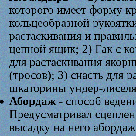
которого имеет форму кр
кольцеобразной рукоятки
растаскивания и правиль
цепной ящик; 2) Гак с к
для растаскивания якор
(тросов); 3) снасть для 
шкаторины ундер-лиселя
Абордаж
- способ веден
Предусматривал сцеплен
высадку на него абордаж