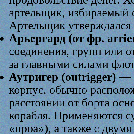
артельщик, избираемый 
Артельщик утверждался 
Арьерга́рд (от фр. arri
соединения, групп или о
за главными силами флот
Аутригер (outrigger)
— 
корпус, обычно располо
расстоянии от борта осн
корабля. Применяются су
«проа»), а также с двумя