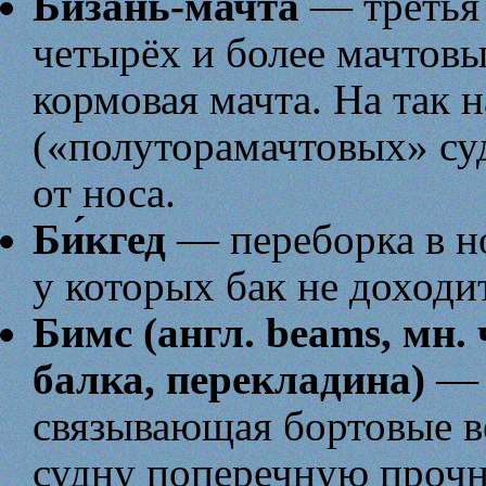
Биза́нь-ма́чта
— третья 
четырёх и более мачтовы
кормовая мачта. На так
(«полуторамачтовых» суд
от носа.
Би́кгед
— переборка в но
у которых бак не доходи
Бимс (англ. beams, мн.
балка, перекладина)
— 
связывающая бортовые в
судну поперечную прочн