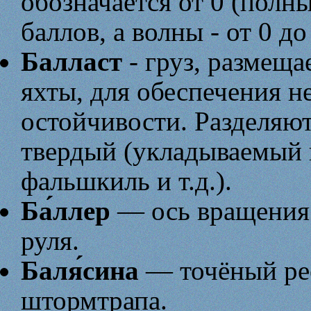
обозначается от 0 (полны
баллов, а волны - от 0 до
Балласт
- груз, размеща
яхты, для обеспечения н
остойчивости. Разделяют
твердый (укладываемый 
фальшкиль и т.д.).
Ба́ллер
— ось вращения 
руля.
Баля́сина
— точёный реё
штормтрапа.