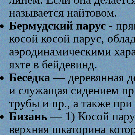
называется найтовом.
Бермудский парус
- пря
косой косой парус, обла
аэродинамическими хара
яхте в бейдевинд.
Бесе́дка
— деревянная до
и служащая сидением пр
трубы и пр., а также при 
Биза́нь
— 1) Косой парус
верхняя шкаторина котор