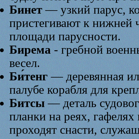
Бинет
— узкий парус, к
пристегивают к нижней 
площади парусности.
Бирема
- гребной военн
весел.
Би́тенг
— деревянная ил
палубе корабля для креп
Битсы
— деталь судовог
планки на реях, гафелях
проходят снасти, служащ