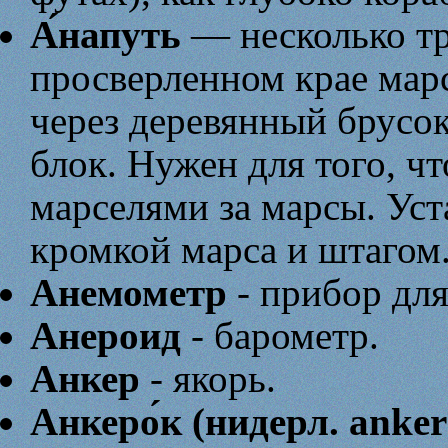
А́напуть
— несколько тр
просверленном крае мар
через деревянный брусок
блок. Нужен для того, ч
марселями за марсы. Ус
кромкой марса и штагом
Анемометр
- прибор для
Анероид
- барометр.
Анкер
- якорь.
Анкеро́к (нидерл. anker