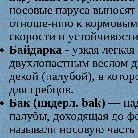
носовые паруса выносят
отноше-нию к кормовым 
скорости и устойчивости
Байдарка
- узкая легкая
двухлопастным веслом д
декой (палубой), в кото
для гребцов.
Бак (нидерл. bak)
— над
палубы, доходящая до ф
называли носовую часть 