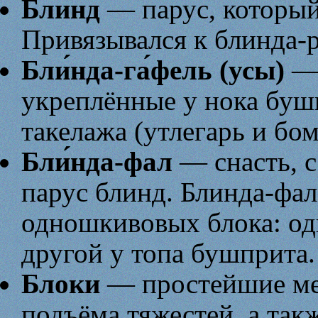
Блинд
— парус, который
Привязывался к блинда-
Бли́нда-га́фель (усы)
— 
укреплённые у нока бушп
такелажа (утлегарь и бом
Бли́нда-фал
— снасть, 
парус блинд. Блинда-фал
одношкивовых блока: оди
другой у топа бушприта.
Блоки
— простейшие ме
подъёма тяжестей, а так