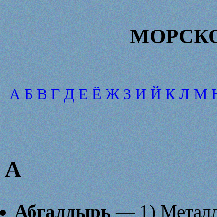
МОРСКО
А
Б
В
Г
Д
Е
Ё
Ж
З
И
Й
К
Л
М
А
Абгалдырь
— 1) Металл