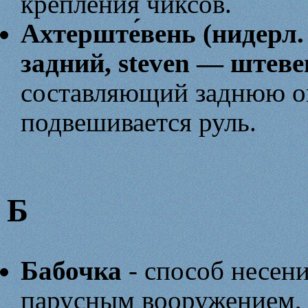
крепления чиксов.
Ахтерште́вень (нидерл. 
задний, steven — штеве
составляющий заднюю ок
подвешивается руль.
Б
Бабочка
- способ несени
парусным вооружением, 