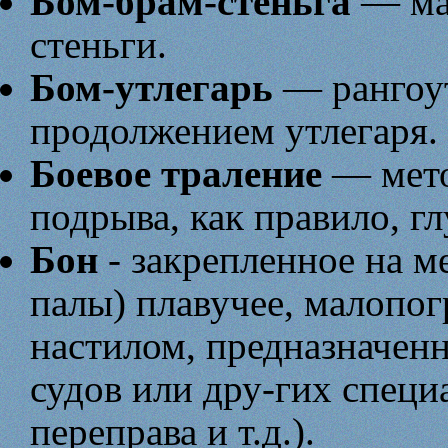
Бом-брам-сте́ньга
— мач
стеньги.
Бом-утлегарь
— рангоут
продолжением утлегаря.
Боевое траление
— мето
подрыва, как правило, 
Бон
- закрепленное на мес
палы) плавучее, малопо
настилом, предназначен
судов или дру-гих специ
переправа и т.д.).