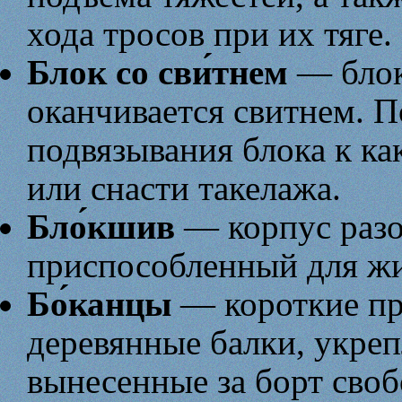
хода тросов при их тяге.
Блок со сви́тнем
— блок
оканчивается свитнем. 
подвязывания блока к ка
или снасти такелажа.
Бло́кшив
— корпус разо
приспособленный для жил
Бо́канцы
— короткие пр
деревянные балки, укреп
вынесенные за борт сво