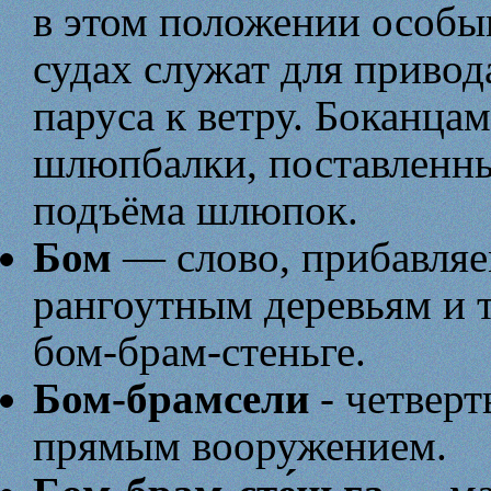
в этом положении особы
судах служат для приво
паруса к ветру. Боканца
шлюпбалки, поставленны
подъёма шлюпок.
Бом
— слово, прибавляем
рангоутным деревьям и 
бом-брам-стеньге.
Бом-брамсели
- четверт
прямым вооружением.