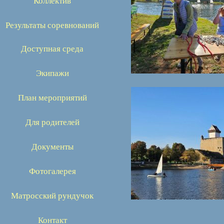
Коллектив
Результаты соревнований
Доступная среда
Экипажи
План мероприятий
Для родителей
Документы
Фотогалерея
Матросский рундучок
Контакт