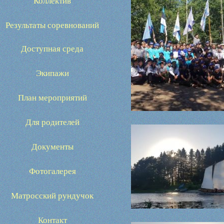
Коллектив
Результаты соревнований
Доступная среда
Экипажи
План мероприятий
Для родителей
Документы
Фотогалерея
Матросский рундучок
Контакт