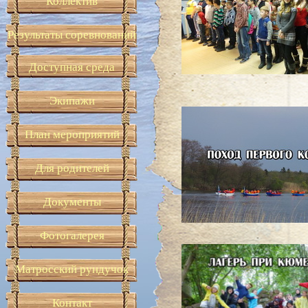
Коллектив
Результаты соревнований
Доступная среда
Экипажи
План мероприятий
Для родителей
Документы
Фотогалерея
Матросский рундучок
Контакт